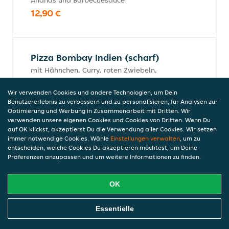
Ananas und Barbecuesauce
12,90 €
Pizza Bombay Indien (scharf)
mit Hähnchen, Curry, roten Zwiebeln,
Ananas und Barbecuesauce
12,90 €
Wir verwenden Cookies und andere Technologien, um Dein
Benutzererlebnis zu verbessern und zu personalisieren, für Analysen zur
Optimierung und Werbung in Zusammenarbeit mit Dritten. Wir
verwenden unsere eigenen Cookies und Cookies von Dritten. Wenn Du
auf OK klickst, akzeptierst Du die Verwendung aller Cookies. Wir setzen
Pizza Vegetaria
immer notwendige Cookies. Wähle
Einstellungen verwalten
, um zu
entscheiden, welche Cookies Du akzeptieren möchtest, um Deine
mit frischen Tomaten, frischen
Präferenzen anzupassen und um weitere Informationen zu finden.
Champignons, frischer Paprika, Spinat und
Broccoli
12,90 €
OK
Online Essen Bestellen
Essentielle